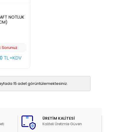
RAFT NOTLUK
 CM)
k Sorunuz
00
TL +KDV
ayfada 15 adet görüntülemektesiniz.
ÜRETİM KALİTESİ
eti
Kaliteli Üretimle Güven