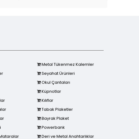
Metal Tükenmez Kalemler
er
Seyahat Ürünleri
Okul Çantaları
Küpnotlar
lar
Kılıflar
lar
Tabak Plaketler
lar
Bayrak Plaket
i
Powerbank
Mataralar
Deri ve Metal Anahtarlıklar