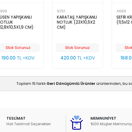
999
9251
4689
ÜSEN YAPIŞKANLI
KARATAŞ YAPIŞKANLI
SEFİR K
OTLUK
NOTLUK (23X10,5X2
(11,5x12
12,8X10,5X1,9 CM)
CM)
Stok Sorunuz
Stok Sorunuz
Sto
190.00
420.00
168.
TL +KDV
TL +KDV
Toplam 15 farklı
Geri Dönüşümlü Ürünler
ürünlerinden, bu s
TESLİMAT
MEMNUNİYET
Hızlı Teslimat Seçenekleri
%100 Müşteri Memnuniy