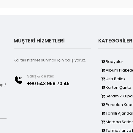
MÜŞTERİ HİZMETLERİ
KATEGORİLER
Kaliteli hizmet sunmak için çalışıyoruz.
Radyolar
Albüm Plaketl
Satış & destek
Usb Bellek
+90 543 959 70 45
apı/
Karton Çanta
Seramik Kupa
Porselen Kupa
Tarihli Ajanda
Matbaa Setler
Termoslar ve 