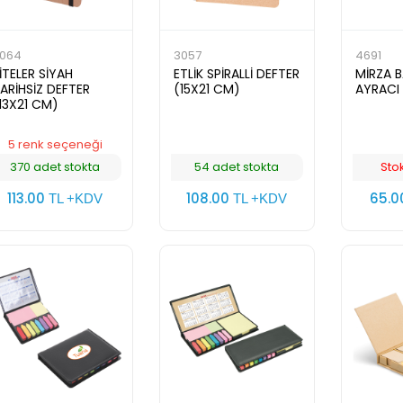
064
3057
4691
İTELER SİYAH
ETLİK SPİRALLİ DEFTER
MİRZA 
ARİHSİZ DEFTER
(15X21 CM)
AYRACI
13X21 CM)
5 renk seçeneği
370 adet stokta
54 adet stokta
Sto
113.00
108.00
65.
TL +KDV
TL +KDV