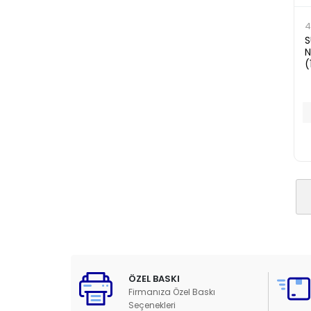
4
S
N
(
ÖZEL BASKI
Firmanıza Özel Baskı
Seçenekleri