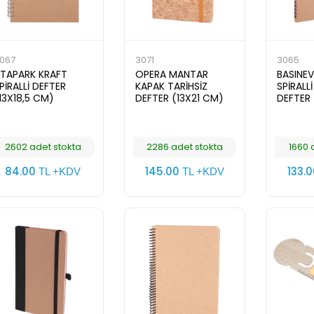
067
3071
3065
TAPARK KRAFT
OPERA MANTAR
BASINEV
PİRALLİ DEFTER
KAPAK TARİHSİZ
SPİRALLİ
13X18,5 CM)
DEFTER (13X21 CM)
DEFTER 
2602 adet stokta
2286 adet stokta
1660 
84.00
145.00
133.
TL +KDV
TL +KDV