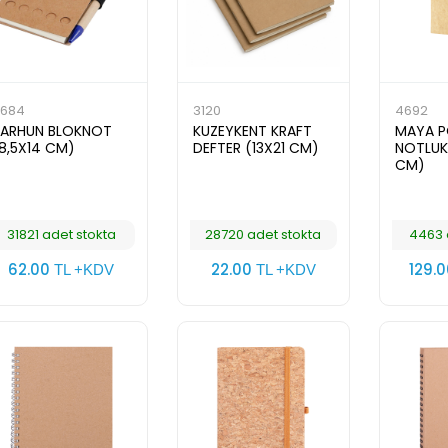
684
3120
4692
ARHUN BLOKNOT
KUZEYKENT KRAFT
MAYA P
8,5X14 CM)
DEFTER (13X21 CM)
NOTLUK 
CM)
31821 adet stokta
28720 adet stokta
4463 
62.00
22.00
129.
TL +KDV
TL +KDV