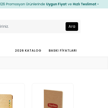
romosyon Ürünlerinde
Uygun Fiyat
ve
Hızlı Teslimat
•
• 20
romosyon Ürünlerinde
Uygun Fiyat
ve
Hızlı Teslimat
•
• 20
2026 KATALOG
BASKI FİYATLARI