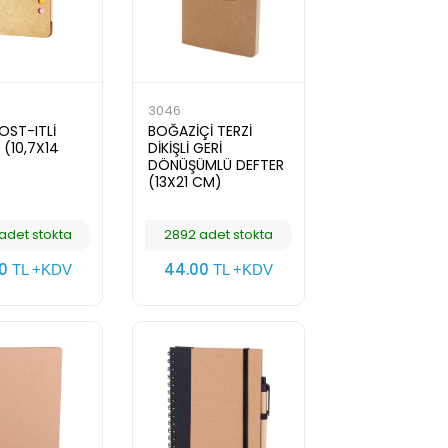
3046
OST-ITLİ
BOĞAZİÇİ TERZİ
(10,7X14
DİKİŞLİ GERİ
DÖNÜŞÜMLÜ DEFTER
(13X21 CM)
adet stokta
2892 adet stokta
00
44.00
TL +KDV
TL +KDV