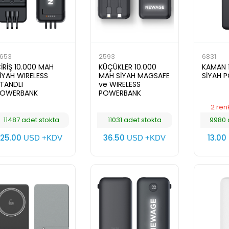
653
2593
6831
İRİŞ 10.000 MAH
KÜÇÜKLER 10.000
KAMAN 
İYAH WIRELESS
MAH SİYAH MAGSAFE
SİYAH 
TANDLI
ve WIRELESS
POWERBANK
POWERBANK
2 ren
11487 adet stokta
11031 adet stokta
9980 
25.00
36.50
13.00
USD +KDV
USD +KDV