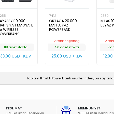
255
7412
2350
AYABEYİ 10.000
ORTACA 20.000
MİLAS 1
AH SİYAH MAGSAFE
MAH BEYAZ
BEYAZ 
e WIRELESS
POWERBANK
POWERBANK
2 renk seçeneği
2 ren
118 adet stokta
56 adet stokta
7 a
33.00
25.00
12.00
USD +KDV
USD +KDV
Toplam 11 farklı
Powerbank
ürünlerinden, bu sayfada 
TESLİMAT
MEMNUNİYET
Hızlı Teslimat Seçenekleri
%100 Müşteri Memnuniy