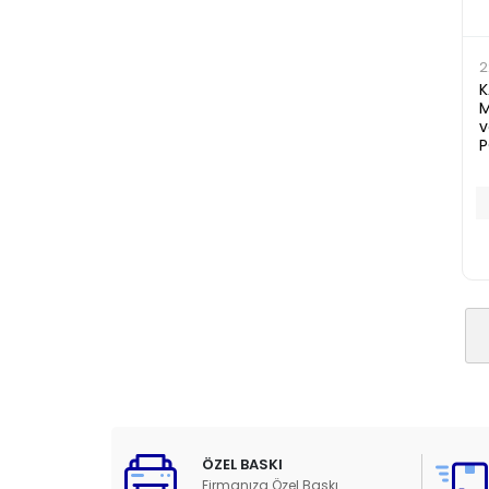
2
K
M
v
ÖZEL BASKI
Firmanıza Özel Baskı