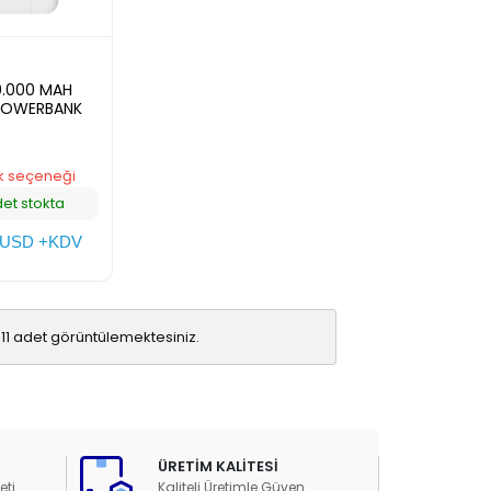
0.000 MAH
POWERBANK
k seçeneği
det stokta
USD +KDV
11 adet görüntülemektesiniz.
ÜRETİM KALİTESİ
eti
Kaliteli Üretimle Güven