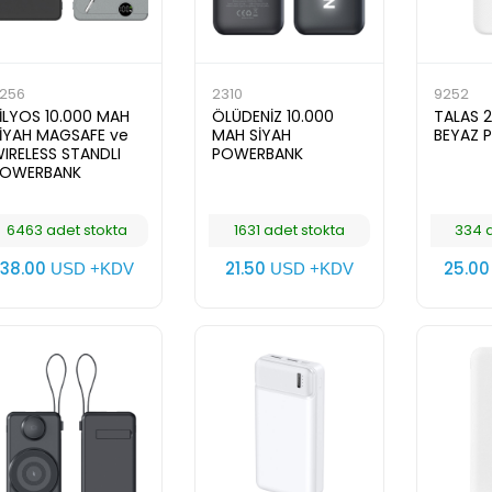
256
2310
9252
İLYOS 10.000 MAH
ÖLÜDENİZ 10.000
TALAS 
İYAH MAGSAFE ve
MAH SİYAH
BEYAZ 
IRELESS STANDLI
POWERBANK
POWERBANK
6463 adet stokta
1631 adet stokta
334 a
38.00
21.50
25.0
USD +KDV
USD +KDV