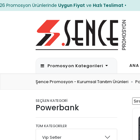
romosyon Ürünlerinde
Uygun Fiyat
ve
Hızlı Teslimat
•
• 20
romosyon Ürünlerinde
Uygun Fiyat
ve
Hızlı Teslimat
•
• 20
ANA
Promosyon Kategorileri
Şence Promosyon - Kurumsal Tanıtım Ürünleri
P
SEÇİLEN KATEGORİ
Powerbank
TÜM KATEGORİLER
Vip Setler