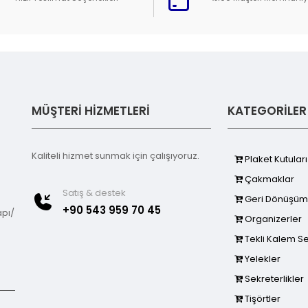
MÜŞTERİ HİZMETLERİ
KATEGORİLER
Kaliteli hizmet sunmak için çalışıyoruz.
Plaket Kutuları
Çakmaklar
Satış & destek
Geri Dönüşüml
+90 543 959 70 45
apı/
Organizerler
Tekli Kalem Se
Yelekler
Sekreterlikler
Tişörtler