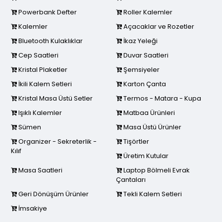
Powerbank Defter
Roller Kalemler
Kalemler
Açacaklar ve Rozetler
Bluetooth Kulaklıklar
İkaz Yeleği
Cep Saatleri
Duvar Saatleri
Kristal Plaketler
Şemsiyeler
İkili Kalem Setleri
Karton Çanta
Kristal Masa Üstü Setler
Termos - Matara - Kupa
Işıklı Kalemler
Matbaa Ürünleri
Sümen
Masa Üstü Ürünler
Organizer - Sekreterlik -
Tişörtler
Kılıf
Üretim Kutular
Masa Saatleri
Laptop Bölmeli Evrak
Çantaları
Geri Dönüşüm Ürünler
Tekli Kalem Setleri
İmsakiye